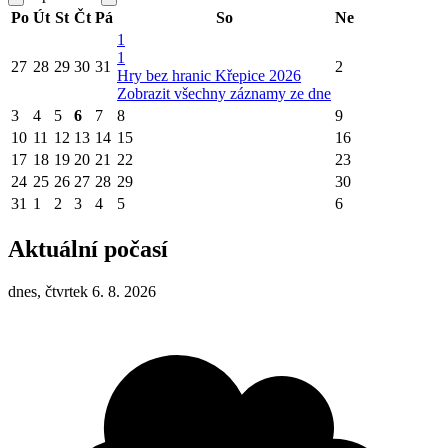
Po
Út
St
Čt
Pá
So
Ne
1
1
27
28
29
30
31
2
Hry bez hranic Křepice 2026
Zobrazit všechny záznamy ze dne
3
4
5
6
7
8
9
10
11
12
13
14
15
16
17
18
19
20
21
22
23
24
25
26
27
28
29
30
31
1
2
3
4
5
6
Aktuální počasí
dnes, čtvrtek 6. 8. 2026