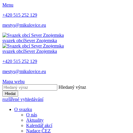
Menu
+420 515 252 129
mestys@mikulovice.eu
svazek obcí
Sever Znojemska
svazek obcí
Sever Znojemska
+420 515 252 129
mestys@mikulovice.eu
Mapa webu
Hledaný výraz
Hledat
rozšířené vyhledávání
O svazku
O nás
Aktuality
Kalendář akcí
Nadace ČEZ