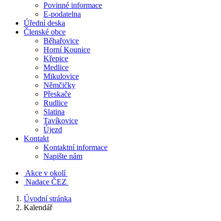
Povinné informace
E-podatelna
Úřední deska
Členské obce
Běhařovice
Horní Kounice
Křepice
Medlice
Mikulovice
Němčičky
Přeskače
Rudlice
Slatina
Tavíkovice
Újezd
Kontakt
Kontaktní informace
Napište nám
Akce v okolí
Nadace ČEZ
Úvodní stránka
Kalendář