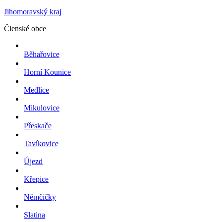
Jihomoravský kraj
Členské obce
Běhařovice
Horní Kounice
Medlice
Mikulovice
Přeskače
Tavíkovice
Újezd
Křepice
Němčičky
Slatina