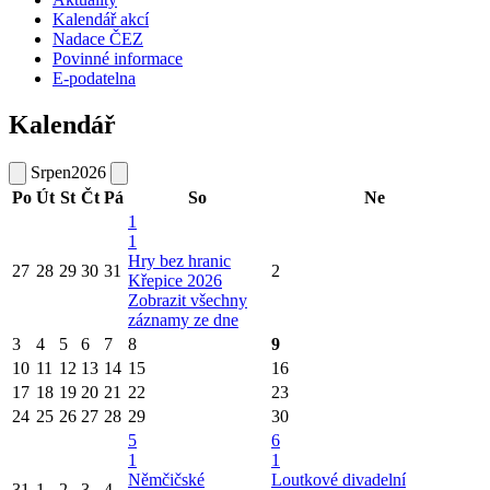
Kalendář akcí
Nadace ČEZ
Povinné informace
E-podatelna
Kalendář
Srpen
2026
Po
Út
St
Čt
Pá
So
Ne
1
1
Hry bez hranic
27
28
29
30
31
2
Křepice 2026
Zobrazit všechny
záznamy ze dne
3
4
5
6
7
8
9
10
11
12
13
14
15
16
17
18
19
20
21
22
23
24
25
26
27
28
29
30
5
6
1
1
Němčičské
Loutkové divadelní
31
1
2
3
4