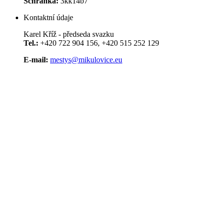
Schránka:
3kk14b7
Kontaktní údaje
Karel Kříž - předseda svazku
Tel.:
+420 722 904 156, +420 515 252 129
E-mail:
mestys@mikulovice.eu