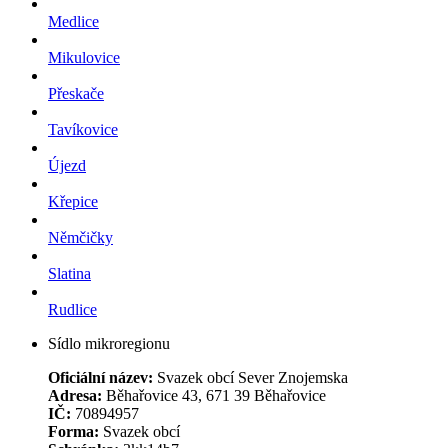
Medlice
Mikulovice
Přeskače
Tavíkovice
Újezd
Křepice
Němčičky
Slatina
Rudlice
Sídlo mikroregionu
Oficiální název:
Svazek obcí Sever Znojemska
Adresa:
Běhařovice 43, 671 39 Běhařovice
IČ:
70894957
Forma:
Svazek obcí