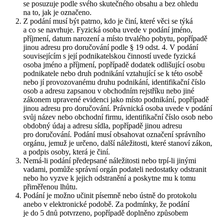
se posuzuje podle svého skutečného obsahu a bez ohledu
na to, jak je označeno.
Z podání musí být patrno, kdo je činí, které věci se týká
a co se navrhuje. Fyzická osoba uvede v podání jméno,
příjmení, datum narození a místo trvalého pobytu, popřípadě
jinou adresu pro doručování podle § 19 odst. 4. V podání
souvisejícím s její podnikatelskou činností uvede fyzická
osoba jméno a příjmení, popřípadě dodatek odlišující osobu
podnikatele nebo druh podnikání vztahující se k této osobě
nebo jí provozovanému druhu podnikání, identifikační číslo
osob a adresu zapsanou v obchodním rejstříku nebo jiné
zákonem upravené evidenci jako místo podnikání, popřípadě
jinou adresu pro doručování. Právnická osoba uvede v podání
svůj název nebo obchodní firmu, identifikační číslo osob nebo
obdobný údaj a adresu sídla, popřípadě jinou adresu
pro doručování. Podání musí obsahovat označení správního
orgánu, jemuž je určeno, další náležitosti, které stanoví zákon,
a podpis osoby, která je činí.
Nemá-li podání předepsané náležitosti nebo trpí-li jinými
vadami, pomůže správní orgán podateli nedostatky odstranit
nebo ho vyzve k jejich odstranění a poskytne mu k tomu
přiměřenou lhůtu.
Podání je možno učinit písemně nebo ústně do protokolu
anebo v elektronické podobě. Za podmínky, že podání
je do 5 dnů potvrzeno, popřípadě doplněno způsobem