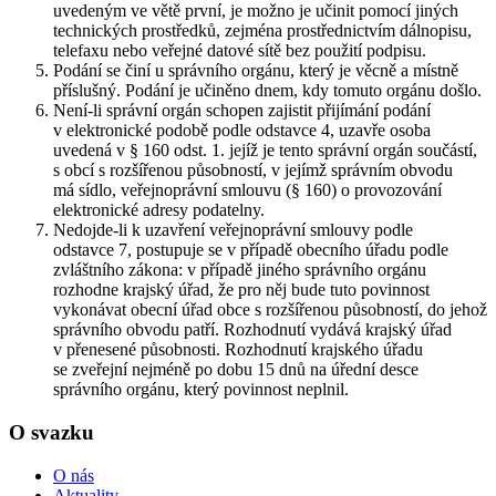
uvedeným ve větě první, je možno je učinit pomocí jiných
technických prostředků, zejména prostřednictvím dálnopisu,
telefaxu nebo veřejné datové sítě bez použití podpisu.
Podání se činí u správního orgánu, který je věcně a místně
příslušný. Podání je učiněno dnem, kdy tomuto orgánu došlo.
Není-li správní orgán schopen zajistit přijímání podání
v elektronické podobě podle odstavce 4, uzavře osoba
uvedená v § 160 odst. 1. jejíž je tento správní orgán součástí,
s obcí s rozšířenou působností, v jejímž správním obvodu
má sídlo, veřejnoprávní smlouvu (§ 160) o provozování
elektronické adresy podatelny.
Nedojde-li k uzavření veřejnoprávní smlouvy podle
odstavce 7, postupuje se v případě obecního úřadu podle
zvláštního zákona: v případě jiného správního orgánu
rozhodne krajský úřad, že pro něj bude tuto povinnost
vykonávat obecní úřad obce s rozšířenou působností, do jehož
správního obvodu patří. Rozhodnutí vydává krajský úřad
v přenesené působnosti. Rozhodnutí krajského úřadu
se zveřejní nejméně po dobu 15 dnů na úřední desce
správního orgánu, který povinnost neplnil.
O svazku
O nás
Aktuality