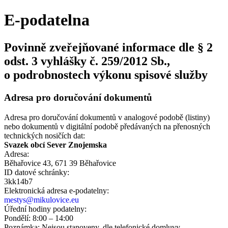
E-podatelna
Povinně zveřejňované informace dle § 2
odst. 3 vyhlášky č. 259/2012 Sb.,
o podrobnostech výkonu spisové služby
Adresa pro doručování dokumentů
Adresa pro doručování dokumentů v analogové podobě (listiny)
nebo dokumentů v digitální podobě předávaných na přenosných
technických nosičích dat:
Svazek obcí Sever Znojemska
Adresa:
Běhařovice 43, 671 39 Běhařovice
ID datové schránky:
3kk14b7
Elektronická adresa e‑podatelny:
mestys@mikulovice.eu
Úřední hodiny podatelny:
Pondělí: 8:00 – 14:00
Poznámka: Nejsou stanoveny, dle telefonické domluvy.