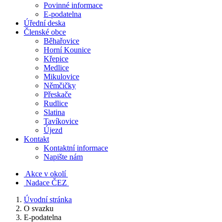
Povinné informace
E-podatelna
Úřední deska
Členské obce
Běhařovice
Horní Kounice
Křepice
Medlice
Mikulovice
Němčičky
Přeskače
Rudlice
Slatina
Tavíkovice
Újezd
Kontakt
Kontaktní informace
Napište nám
Akce v okolí
Nadace ČEZ
Úvodní stránka
O svazku
E-podatelna