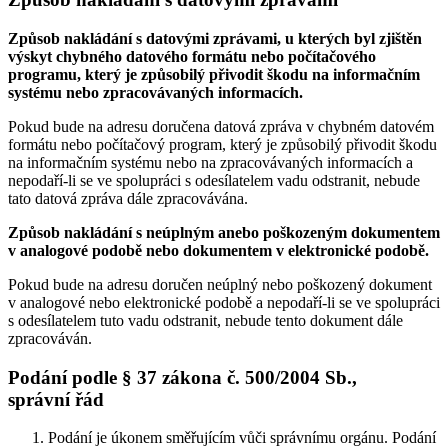
Způsob nakládání s datovými zprávami, u kterých byl zjištěn
výskyt chybného datového formátu nebo počítačového
programu, který je způsobilý přivodit škodu na informačním
systému nebo zpracovávaných informacích.
Pokud bude na adresu doručena datová zpráva v chybném datovém
formátu nebo počítačový program, který je způsobilý přivodit škodu
na informačním systému nebo na zpracovávaných informacích a
nepodaří-li se ve spolupráci s odesílatelem vadu odstranit, nebude
tato datová zpráva dále zpracovávána.
Způsob nakládání s neúplným anebo poškozeným dokumentem
v analogové podobě nebo dokumentem v elektronické podobě.
Pokud bude na adresu doručen neúplný nebo poškozený dokument
v analogové nebo elektronické podobě a nepodaří-li se ve spolupráci
s odesílatelem tuto vadu odstranit, nebude tento dokument dále
zpracováván.
Podání podle § 37 zákona č. 500/2004 Sb.,
správní řád
Podání je úkonem směřujícím vůči správnímu orgánu. Podání