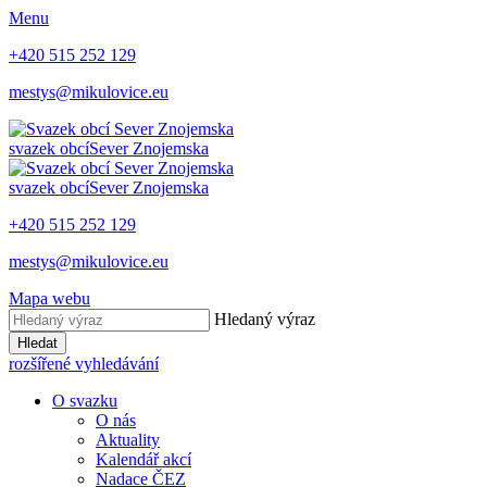
Menu
+420 515 252 129
mestys@mikulovice.eu
svazek obcí
Sever Znojemska
svazek obcí
Sever Znojemska
+420 515 252 129
mestys@mikulovice.eu
Mapa webu
Hledaný výraz
Hledat
rozšířené vyhledávání
O svazku
O nás
Aktuality
Kalendář akcí
Nadace ČEZ